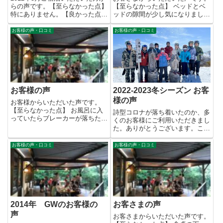
らの声です。【至らなかった点】
【至らなかった点】 ベッドとベ
特にありません。【良かった点】
ッドの隙間が少し気になりまし
静かで過ごしやすい。 ...
た。 部屋のカギが簡単にすぐ開
い...
お客様の声・口コミ
お客様の声・口コミ
お客様の声
2022-2023冬シーズン お客
様の声
お客様からいただいた声です。
【至らなかった点】 お風呂に入
詩型コロナが落ち着いたのか、多
っていたらブレーカーが落ちた。
くのお客様にご利用いただきまし
原因は、ドライヤーとオイルヒー
た。ありがとうございます。この
タ...
冬にいただいたお客様の声で
す。...
お客様の声・口コミ
お客様の声・口コミ
2014年 GWのお客様の
お客さまの声
声
お客さまからいただいた声です。