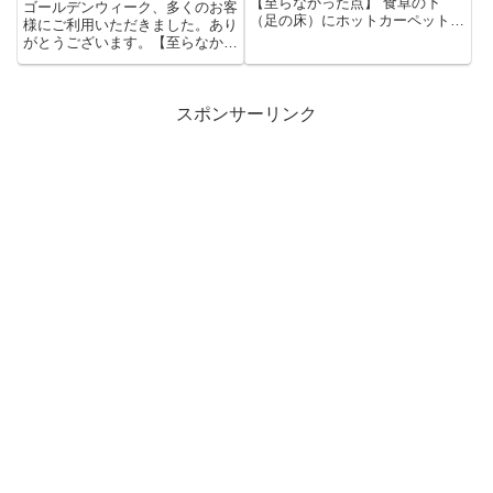
【至らなかった点】 食卓の下
ゴールデンウィーク、多くのお客
（足の床）にホットカーペットを
様にご利用いただきました。あり
入れるとよりいっそう良いのでは
がとうございます。【至らなかっ
な...
た点】 1.お絵描きルームのペ...
スポンサーリンク