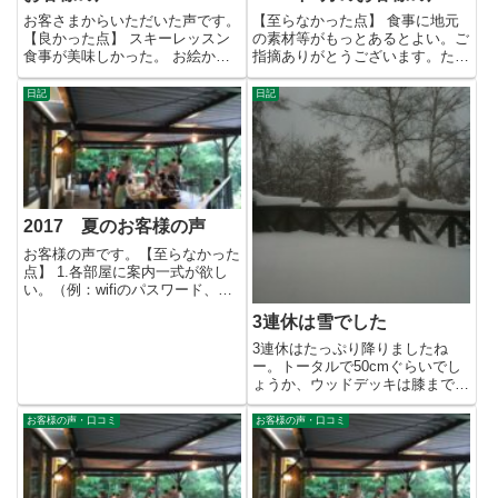
お客さまからいただいた声です。
【至らなかった点】 食事に地元
【良かった点】 スキーレッスン
の素材等がもっとあるとよい。ご
食事が美味しかった。 お絵かき
指摘ありがとうございます。ただ
キッズルーム が案外子どもに...
冬場はなかなか難しいです。
【良...
日記
日記
2017 夏のお客様の声
お客様の声です。【至らなかった
点】 1.各部屋に案内一式が欲し
い。（例：wifiのパスワード、施
設の設備等） 2.冷蔵庫...
3連休は雪でした
3連休はたっぷり降りましたね
ー。トータルで50cmぐらいでし
ょうか、ウッドデッキは膝まで積
もってました。ちなみに今14日...
お客様の声・口コミ
お客様の声・口コミ