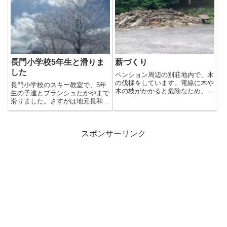
長門小学校5年生と滑りま
薪づくり
した
ペンション周辺の別荘地内で、木
の伐採をしています。電線に木や
長門小学校のスキー教室で、5年
木の枝がかかると危険なため、電
生の子達とブランシュたかやまで
気事業者が切ってるのです。そ
滑りました。さすがは地元長和の
し...
子。みんな元気で上手でした。
1...
スポンサーリンク