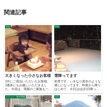
関連記事
日記
日記
大きくなった小さなお客様
雪降ってます
3月にご宿泊いただいたお客様、
初雪です。いきなり真冬のような
3連休にもお越しいただきまし
感じになってます。昨夜から降り
た。今回は、両親のご家族も一緒
はじめて、今日はほぼ1日降って
にお越しいただき、3世代でのご
ました。夕方の時点で10cmぐ...
宿...
イベント・観光情報
日記