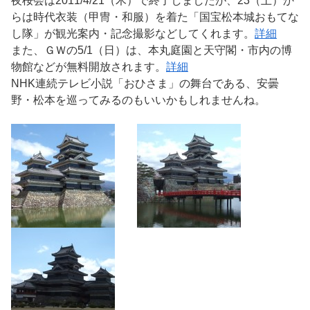
夜桜会は2011/4/21（木）で終了しましたが、23（土）か
らは時代衣装（甲冑・和服）を着た「国宝松本城おもてな
し隊」が観光案内・記念撮影などしてくれます。
詳細
また、ＧＷの5/1（日）は、本丸庭園と天守閣・市内の博
物館などが無料開放されます。
詳細
NHK連続テレビ小説「おひさま」の舞台である、安曇
野・松本を巡ってみるのもいいかもしれませんね。