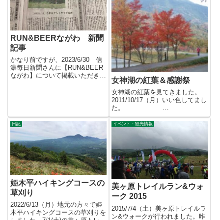
RUN&BEERながわ 新聞
記事
かなり前ですが、2023/6/30 信
濃毎日新聞さんに【RUN&BEER
ながわ】について掲載いただきま
女神湖の紅葉＆感謝祭
した。ありがとうご...
女神湖の紅葉を見てきました。
2011/10/17（月）いい色してまし
た。
2011/10/23（日）女神湖感謝...
日記
イベント・観光情報
姫木平ハイキングコースの
美ヶ原トレイルラン&ウォ
草刈り
ーク 2015
2022/6/13（月）地元の方々で姫
2015/7/4（土）美ヶ原トレイルラ
木平ハイキングコースの草刈りを
ン&ウォークが行われました。昨