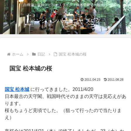
白樺湖・蓼科・ビーナスライン・姫木平周辺の観光に
ペンションハーモニー ブログ
ホーム
日記
国宝 松本城の桜
国宝 松本城の桜
2011.04.23
2011.08.28
国宝 松本城
に行ってきました。2011/4/20
日本最古の天守閣、戦国時代そのままの天守は見応えがあ
ります。
桜もちょうど見頃でした。（狙って行ったので当たりま
え）