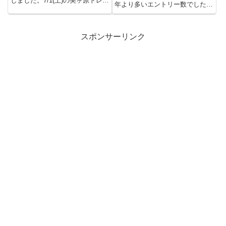
しました。7/1(土)の美ヶ原トレイ
年より多いエントリー数でした。
ルランのコース整...
そして、今年は45km...
スポンサーリンク