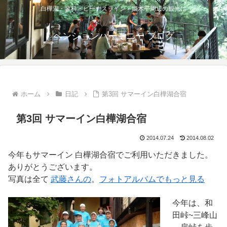
白樺湖・蓼科・ビーナスライン・姫木平周辺の観光に
ペンションハーモニー ブログ
ホーム
日記
第3回 サマーイン白樺湖合宿
第3回 サマーイン白樺湖合宿
2014.07.24
2014.08.02
今年もサマーイン 白樺湖合宿でご利用いただきました。
ありがとうございます。
写真は全て
武藤さんの
。
フォトアルバムでもっと見る
今年は、和
田峠~三峰山