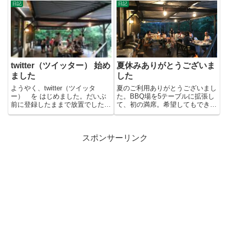
ま...
日記
日記
twitter（ツイッター） 始め
夏休みありがとうございま
ました
した
ようやく、twitter（ツイッタ
夏のご利用ありがとうございまし
ー） を はじめました。だいぶ
た。BBQ場を5テーブルに拡張し
前に登録したままで放置でした
て、初の満席。希望してもできな
が、そろそろやってみるかと。...
い方がいらっしゃいました。す...
スポンサーリンク