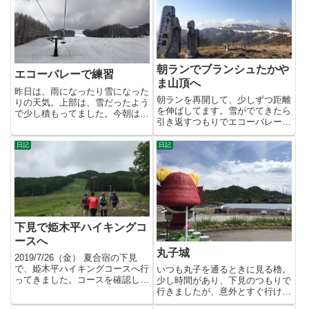
朝ランでブランシュたかや
エコーバレーで練習
ま山頂へ
昨日は、雨になったり雪になった
朝ランを再開して、少しずつ距離
りの天気。上部は、雪だったよう
を伸ばしてます。雪がでてきたら
で少し積もってました。今朝はガ
引き返すつもりでエコーバレーを
スってましたが晴れてきたの
スタート。全く雪がなく、ブラ
で、...
ン...
日記
日記
下見で姫木平ハイキングコ
ースへ
丸子城
2019/7/26（金） 夏合宿の下見
で、姫木平ハイキングコースへ行
いつも丸子を通るときに見る櫓。
ってきました。コースを確認しつ
少し時間があり、下見のつもりで
つ、少しだけ走りました...
行きましたが、意外とすぐ行けそ
うだったのでサクッと登ってき