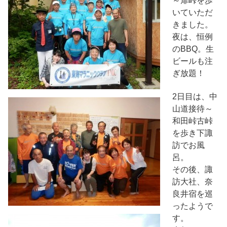
～扉峠を歩
いていただ
きました。
夜は、恒例
のBBQ。生
ビールも注
ぎ放題！
2日目は、中
山道接待～
和田峠古峠
を歩き下諏
訪でお風
呂。
その後、諏
訪大社、奈
良井宿を巡
ったようで
す。