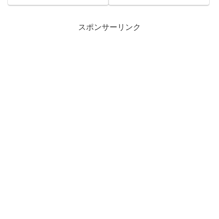
2...
する本・CDなどを公開するこ...
スポンサーリンク