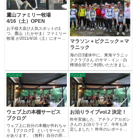
鷹山ファミリー牧場
4/16（土）OPEN
お子様大喜び人気スポットの1
つ、鷹山（たかやま）ファミリー
牧場 が2011/4/16（土）にオープ
マラソン＋ピクニック＝マ
ンします！今年から、下...
ラニック
海の日3連休中に、東海マラニッ
ククラブさん のサマ－イン・白
樺湖合宿でご利用いただきまし
た。 → フォトアルバムフルマ
ラ...
ペンション
ペンション
ウェブ上の本棚サービス
お泊りライブvol.2 決定！
ブクログ
昨年実施した、アチラノアカボシ
さんの お泊りライブ。今年も決
ウェブ上に自分の本棚が作れちゃ
定しました！ 昨年のレポート日
う 【ブクログ】 というサービス
程はほぼ変わりありませんが、
があります。（無料）自分の所有