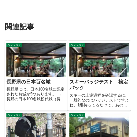
関連記事
ペンション
ペンション
長野県の日本百名城
スキーバッジテスト 検定
パック
長野県には、日本100名城に認定
されたお城が5つあります。 →
スキーの上達過程を確認するに、
長野の日本100名城松代城（長野
一般的なのはバッジテストですよ
市）・上田城（上田市）・...
ね。1級持ってるだけで、あの人
はうまいよーなんて言われるも
の...
ペンション
ペンション