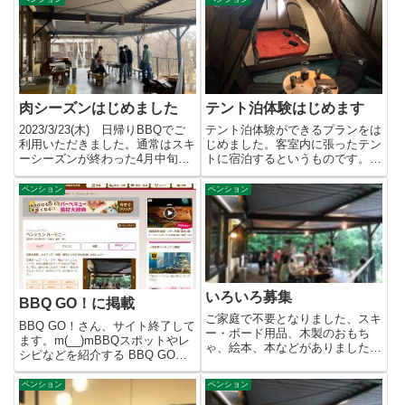
肉シーズンはじめました
テント泊体験はじめます
2023/3/23(木) 日帰りBBQでご
テント泊体験ができるプランをは
利用いただきました。通常はスキ
じめました。客室内に張ったテン
ーシーズンが終わった4月中旬ご
トに宿泊するというものです。当
ろからスタートする...
面は、じゃらん・楽天トラベ
ル ...
ペンション
ペンション
いろいろ募集
BBQ GO！に掲載
ご家庭で不要となりました、スキ
BBQ GO！さん、サイト終了して
ー・ボード用品、木製のおもち
ます。m(__)mBBQスポットやレ
ゃ、絵本、本などがありました
シピなどを紹介する BBQ GO！
ら、ぜひお譲りください。いただ
さんに掲載いた...
いた...
ペンション
ペンション