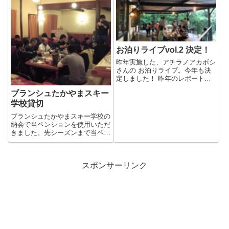
お泊りライブvol.2 決定！
昨年実施した、アチラノアカボシ
さんの お泊りライブ。今年も決
定しました！ 昨年のレポート日
程はほぼ変わりありませんが、
ブランシュたかやまスキー
2...
学校貸切
ブランシュたかやまスキー学校の
納会で当ペンションを使用いただ
きました。先シーズンまで当ペン
ションをスキースクールの寮と
し...
スポンサーリンク