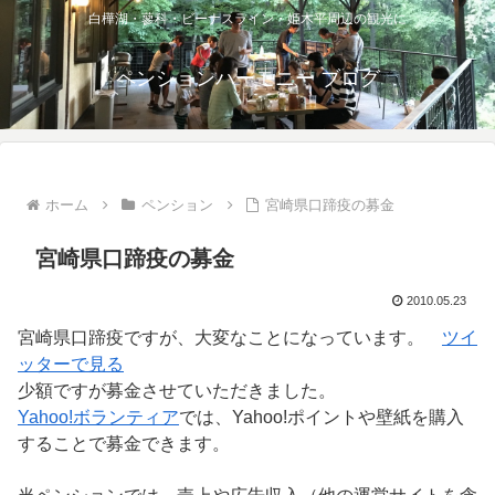
白樺湖・蓼科・ビーナスライン・姫木平周辺の観光に
ペンションハーモニー ブログ
ホーム
ペンション
宮崎県口蹄疫の募金
宮崎県口蹄疫の募金
2010.05.23
宮崎県口蹄疫ですが、大変なことになっています。
ツイ
ッターで見る
少額ですが募金させていただきました。
Yahoo!ボランティア
では、Yahoo!ポイントや壁紙を購入
することで募金できます。