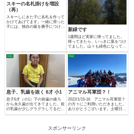
スキーの名札掛けを増設
（再）
スキーしにきた子に名札を作って
かけてあげてます。一緒に滑った
子には、独自の級を勝手につけて
新緑です
クラス分けをしています。202...
1週間ほど実家に帰ってました。
帰ってきたら、いっきに葉をつけ
てました。山々も緑色になってき
てます。帰るときは、まだ葉が
出...
日記
日記
息子、乳歯を抜く 6才 小1
アニマル耳軍団？！
息子6才（小1）下の前歯の後ろ
2022/1/15-16 アニマル耳軍団？
から永久歯が出てきてました。前
の方々にご利用いただきました。
の乳歯が少しグラグラしてるだけ
ありがとうございます。土曜日
で、抜ける気配なし。定期健診
は、ちびっ子姉妹と。...
時...
スポンサーリンク