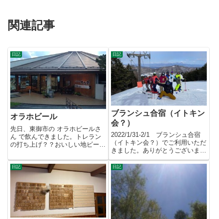
関連記事
日記
日記
ブランシュ合宿（イトキン
オラホビール
会？）
先日、東御市の オラホビールさ
2022/1/31-2/1 ブランシュ合宿
ん で飲んできました。トレラン
（イトキン会？）でご利用いただ
の打ち上げ？？おいしい地ビール
きました。ありがとうございまし
を醸造しています。外飲み自体
た。2日目にご一緒...
久...
日記
日記