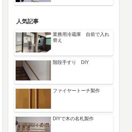
人気記事
業務用冷蔵庫 自前で入れ
替え
階段手すり DIY
ファイヤートーチ製作
DIYで木の名札製作