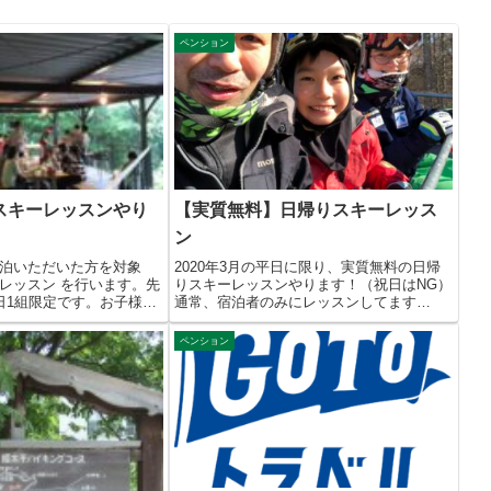
ペンション
スキーレッスンやり
【実質無料】日帰りスキーレッス
ン
泊いただいた方を対象
2020年3月の平日に限り、実質無料の日帰
レッスン を行います。先
りスキーレッスンやります！（祝日はNG）
日1組限定です。お子様の
通常、宿泊者のみにレッスンしてます
が、...
ペンション