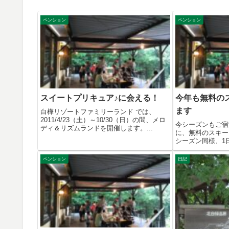
ペンション
ペンション
スイートプリキュア♪に会える！
今年も無料の
ます
白樺リゾートファミリーランド では、
2011/4/23（土）～10/30（日）の間、メロ
今シーズンもご宿
ディ＆リズムランドを開催します。...
に、無料のスキー
シーズン同様、1
キッ...
ペンション
日記