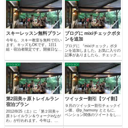
スキーレッスン無料プラン
ブログに mixiチェックボタ
ンを追加
今年も、スキー教室を無料で行い
ます。キッズもOKです。1日1
ブログに 『mixiチェック』ボタ
組・宿泊者限定です。開催日など
ンを追加しました。お気に入りの
の詳細は、スキーレッスン無料
記事がありましたら、チェックし
プ...
てみてください。mixiへ...
ペンション
ペンション
第2回美ヶ原トレイルラン
ツイッター割引【ツイ割】
宿泊プラン
９月のツイッター割引チェックイ
ン後、@p_harmony とともに、
2012/8/25（土）に「第２回美ヶ
ペンション関係のツイートをした
原トレイルラン＆ウォークinなが
ら、ウェルカムドリンク...
わ」が行われます。今年は、
70km・35km・8k...