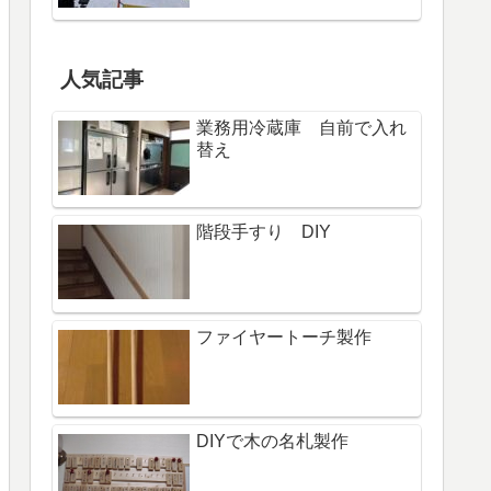
人気記事
業務用冷蔵庫 自前で入れ
替え
階段手すり DIY
ファイヤートーチ製作
DIYで木の名札製作