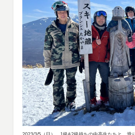
2023/3/5（日） 1級&2級持ちの中高生たち