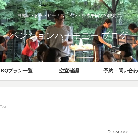
白樺湖・蓼科・ビーナスライン・姫木平周辺の観光に
ペンションハーモニー ブログ
BBQプラン一覧
空室確認
予約・問い合わ
すね
2023.03.08