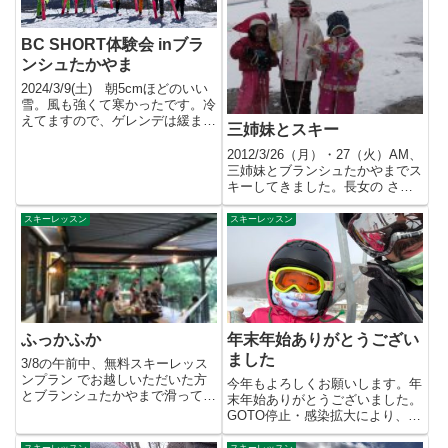
BC SHORT体験会 inブラ
ンシュたかやま
2024/3/9(土) 朝5cmほどのいい
雪。風も強くて寒かったです。冷
えてますので、ゲレンデは緩まず
三姉妹とスキー
にいい状態をキープ...
2012/3/26（月）・27（火）AM、
三姉妹とブランシュたかやまでス
キーしてきました。長女の さく
らちゃん は、スキ...
スキーレッスン
スキーレッスン
ふっかふか
年末年始ありがとうござい
ました
3/8の午前中、無料スキーレッス
ンプラン でお越しいただいた方
今年もよろしくお願いします。年
とブランシュたかやまで滑ってき
末年始ありがとうございました。
ました。前日3/7は膝くらい...
GOTO停止・感染拡大により、断
念した方、割引なしでもお越し...