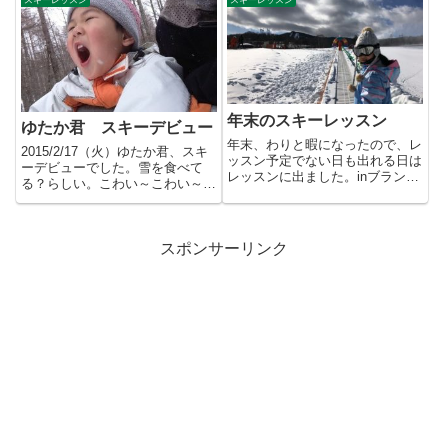
スキーレッスン
スキーレッスン
年末のスキーレッスン
ゆたか君 スキーデビュー
年末、わりと暇になったので、レ
2015/2/17（火）ゆたか君、スキ
ッスン予定でない日も出れる日は
ーデビューでした。雪を食べて
レッスンに出ました。inブランシ
る？らしい。こわい～こわい～
ュたかやま。一緒に滑れなかっ...
で、なかなか足を広げる事が...
スポンサーリンク