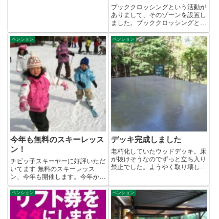
の...
ブッククロッシングという活動が
ありまして、そのゾーンを設置し
ました。ブッククロッシングとい
うのは、読み終えた本を旅立た
せ...
ペンション
ペンション
今年も無料のスキーレッス
デッキ完成しました
ン！
老朽化していたウッドデッキ。床
が抜けそうなのでずっと立ち入り
チビッ子スキーヤーに好評いただ
禁止でした。ようやく取り壊し、
いてます 無料のスキーレッス
新しいのが完成。工事中はご迷
ン、今年も開催します。今年か
惑...
ら、一度一緒に滑った子で同レベ
ルな...
ペンション
ペンション