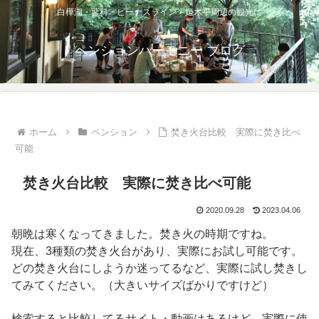
白樺湖・蓼科・ビーナスライン・姫木平周辺の観光に
ペンションハーモニー ブログ
ホーム
ペンション
焚き火台比較 実際に焚き比べ
可能
焚き火台比較 実際に焚き比べ可能
2020.09.28
2023.04.06
朝晩は寒くなってきました。焚き火の時期ですね。
現在、3種類の焚き火台があり、実際にお試し可能です。
どの焚き火台にしようか迷ってるなど、実際に試し焚きし
てみてください。（大きいサイズばかりですけど）
検索すると比較してるサイト・動画はあるけど、実際に使