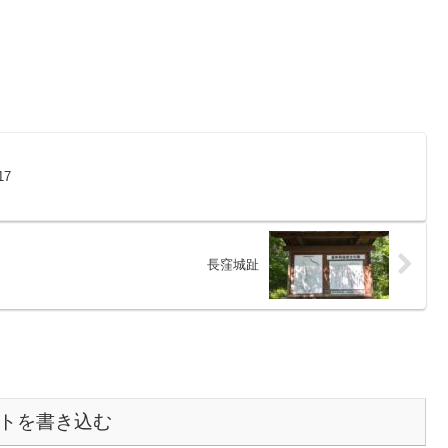
17
長窪城趾
トを書き込む