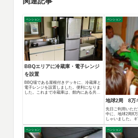
関連記事
ペンション
ペンション
BBQエリアに冷蔵庫・電子レンジ
を設置
BBQ場である屋根付きデッキに、冷蔵庫と
電子レンジを設置しました。便利になりま
した。これまで冷蔵庫は、館内にある共用
のも...
地球2周 8万
先日ご利用いただ
中に、地球2周8
しゃいました。ギ
す...
ペンション
ペンション