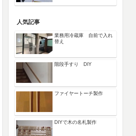
人気記事
業務用冷蔵庫 自前で入れ
替え
階段手すり DIY
ファイヤートーチ製作
DIYで木の名札製作