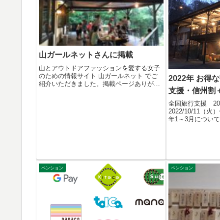
山ガールネットさんに掲載
山とアウトドアファッションを愛する女子
のための情報サイト 山ガールネット でご
2022年 お
紹介いただきました。掲載ページありがと
支援・信州割
うご...
全国旅行支援 202
2022/10/11（
年1～3月について.
ペンション
ペンション