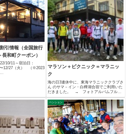
得な割引情報（全国旅行
＋長和町クーポン）
2/10/11～宿泊日：
マラソン＋ピクニック＝マラニッ
火）〜12/27（火） （※2023
..
ク
海の日3連休中に、東海マラニッククラブさ
ん のサマ－イン・白樺湖合宿でご利用いた
だきました。 → フォトアルバムフルマ
ラ...
ペンション