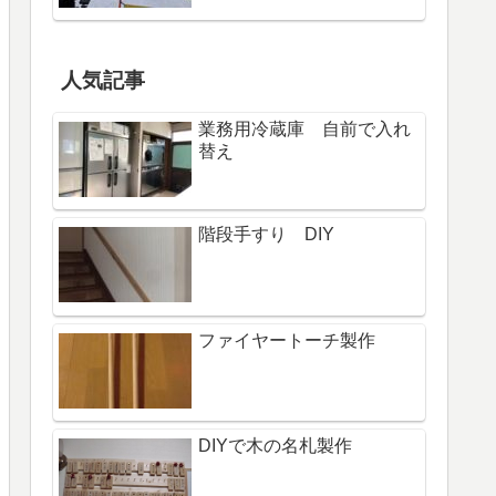
人気記事
業務用冷蔵庫 自前で入れ
替え
階段手すり DIY
ファイヤートーチ製作
DIYで木の名札製作