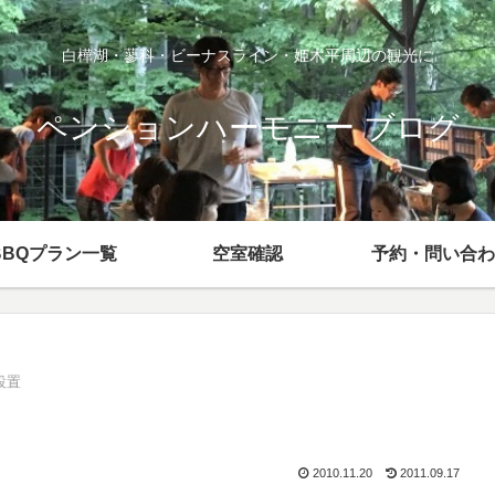
白樺湖・蓼科・ビーナスライン・姫木平周辺の観光に
ペンションハーモニー ブログ
BBQプラン一覧
空室確認
予約・問い合わ
設置
2010.11.20
2011.09.17