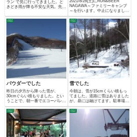
2021/8/28(土)にRUN&BEER
ラン で見に行ってきました。と
NAGAWA～ファミリーキャンプ
きどき雨が降る不安な天気。先日
～を行います。中止になりまし
途中で中止になった 湖...
た。チーム対抗ト...
日記
日記
パウダーでした
雪でした
昨日の夕方から降った雪が、
今朝は、雪が15cmくらい積もっ
30cmぐらい積もりました。とい
てました。道路に雪はありました
うことで、朝一番でエコーバレー
が、昼には融けてます。駐車場
に行き、パウダーを楽しませても
に、うさぎの足跡を発見！鹿や
ら...
リ...
日記
日記