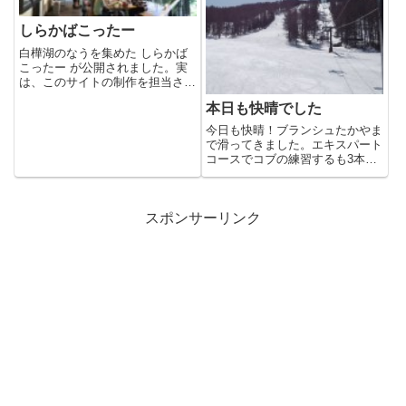
しらかばこったー
白樺湖のなうを集めた しらかば
こったー が公開されました。実
は、このサイトの制作を担当させ
ていただいたのです。コンテン
本日も快晴でした
ツ...
今日も快晴！ブランシュたかやま
で滑ってきました。エキスパート
コースでコブの練習するも3本で
足が･･･。ぜんぜんダメですわ...
スポンサーリンク