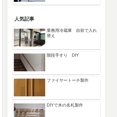
人気記事
業務用冷蔵庫 自前で入れ
替え
階段手すり DIY
ファイヤートーチ製作
DIYで木の名札製作