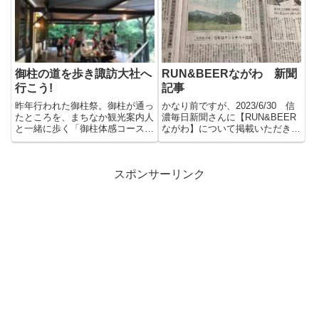
御柱の道を歩き諏訪大社へ
RUN&BEERながわ 新聞
行こう!
記事
昨年行われた御柱祭。御柱が通っ
かなり前ですが、2023/6/30 信
たところを、まちなか観光案内人
濃毎日新聞さんに【RUN&BEER
と一緒に歩く「御柱体感コース」
ながわ】について掲載いただきま
です。上社の木落し坂から川越
した。ありがとうご...
し...
スポンサーリンク