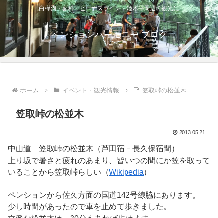
白樺湖・蓼科・ビーナスライン・姫木平周辺の観光に
ペンションハーモニー ブログ
ホーム
イベント・観光情報
笠取峠の松並木
笠取峠の松並木
2013.05.21
中山道 笠取峠の松並木（芦田宿－長久保宿間）
上り坂で暑さと疲れのあまり、皆いつの間にか笠を取って
いることから笠取峠らしい（
Wikipedia
）
ペンションから佐久方面の国道142号線脇にあります。
少し時間があったので車を止めて歩きました。