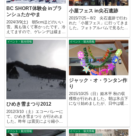
BC SHORT体験会 inブラ
小屋フェス in尖石遺跡
ンシュたかやま
2015/7/25～8/2 尖石遺跡で行わ
2024/3/9(土) 朝5cmほどのいい
れた「小屋フェス」に行ってきま
雪。風も強くて寒かったです。冷
した。フォトアルバムで見るたく
えてますので、ゲレンデは緩まず
さんの小屋が出展し...
にいい状態をキープ...
イベント・観光情報
イベント・観光情報
ジャック・オ・ランタン作
り
2015/10/25（日）姫木平 秋の収
穫祭が行われました。朝は氷点下
になり始めましたが、日中は暖か
ひめき雪まつり2012
くてBBQも気持ちよ...
2012/3/10（土）エコーバレーに
て、ひめき雪まつり が行われま
した。昨年 は震災により縮小し
て行われましたが、今年...
イベント・観光情報
イベント・観光情報