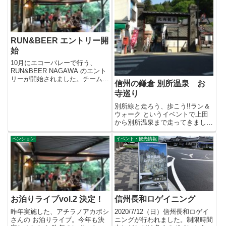
RUN&BEER エントリー開
始
10月にエコーバレーで行う、
RUN&BEER NAGAWA のエント
リーが開始されました。チーム組
信州の鎌倉 別所温泉 お
むのが少し大変かもしれ...
寺巡り
別所線と走ろう、歩こう!!ラン＆
ウォーク というイベントで上田
から別所温泉まで走ってきまし
た。ゴール後に温泉入って、お
寺...
ペンション
イベント・観光情報
お泊りライブvol.2 決定！
信州長和ロゲイニング
昨年実施した、アチラノアカボシ
2020/7/12（日）信州長和ロゲイ
さんの お泊りライブ。今年も決
ニングが行われました。制限時間