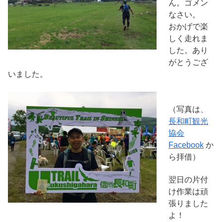
ん。ゴメン
なさい。
おかげで楽
しく走れま
した。あり
がとうござ
いました。
（写真は、
長和町観光
協会
Facebook
か
ら拝借）
翌日の片付
け作業は頑
張りました
よ！