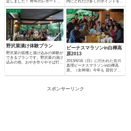
定しました！ 昨年のレポート日
内にどれだけ多くのポイントを巡
程はほぼ変わりありませんが、
れるかを競うもの。オリ...
2...
ペンション
日記
野沢菜漬け体験プラン
ビーナスマラソンin白樺高
野沢菜の収穫と漬け込みの体験が
原2013
できるプランです。野沢菜の漬け
2013/6/16（日）に行われた谷川
込みの他、おやき作りやそば打ち
真理ビーナスマラソンin白樺高
の体験もできます。下記の日程
原。（女神湖）今年も 貸切プラ
で...
ン & 持ち込みBBQ...
スポンサーリンク