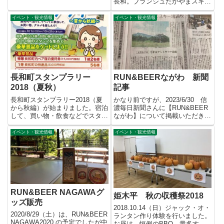
長和。ブランシュたかやまスキー
リゾートをスタート...
イベント・観光情報
イベント・観光情報
長和町スタンプラリー
RUN&BEERながわ 新聞
2018（夏秋）
記事
長和町スタンプラリー2018（夏
かなり前ですが、2023/6/30 信
から秋編）が始まりました。宿泊
濃毎日新聞さんに【RUN&BEER
して、買い物・飲食などでスタン
ながわ】について掲載いただきま
プ3個をもらうと応募できます...
した。ありがとうご...
イベント・観光情報
イベント・観光情報
RUN&BEER NAGAWAグ
姫木平 秋の収穫祭2018
ッズ販売
2018.10.14（日）ジャック・オ・
2020/8/29（土）は、RUN&BEER
ランタン作り体験を行いました。
NAGAWA2020 の予定でしたが中
お昼は、恒例のBBQ。量多すぎ