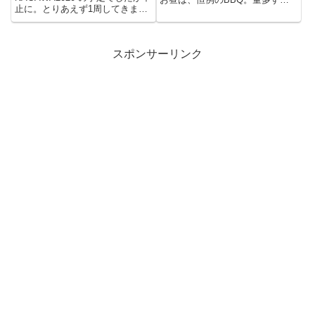
止に。とりあえず1周してきまし
て食べすぎました。
た。8...
スポンサーリンク