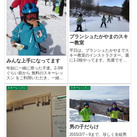
ブランシュたかやまのスキ
ー教室
平日は、ブランシュたかやまでス
キー教室のインストラクター。週
に1-2校やってます。先週でその
みんな上手になってます
イントラが終了しました。今シ...
年始に一緒に滑った子達。2-3年
ぐらい前から 無料のスキーレッ
スン をご利用いただき、一緒に
滑ってる子もいます。いつも去...
スキーレッスン
スキーレッスン
男の子だらけ
2015/2/7～9まで、珍しく全組男