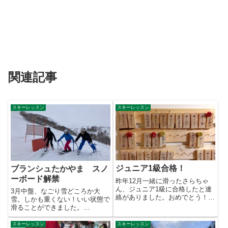
関連記事
スキーレッスン
スキーレッスン
ジュニア1級合格！
ブランシュたかやま スノ
ーボード解禁
昨年12月一緒に滑ったさらちゃ
ん、ジュニア1級に合格したと連
3月中盤、なごり雪どころか大
絡がありました。おめでとう！う
雪。しかも重くない！いい状態で
れしいです。いい滑りしてまし
滑ることができました。
た...
2025/3/16(日) りょういち君が...
スキーレッスン
スキーレッスン