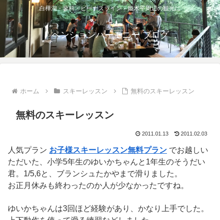
白樺湖・蓼科・ビーナスライン・姫木平周辺の観光に
ペンションハーモニー ブログ
ホーム
スキーレッスン
無料のスキーレッスン
無料のスキーレッスン
2011.01.13
2011.02.03
人気プラン
お子様スキーレッスン無料プラン
でお越しい
ただいた、小学5年生のゆいかちゃんと1年生のそうだい
君。1/5,6と、ブランシュたかやまで滑りました。
お正月休みも終わったのか人が少なかったですね。
ゆいかちゃんは3回ほど経験があり、かなり上手でした。