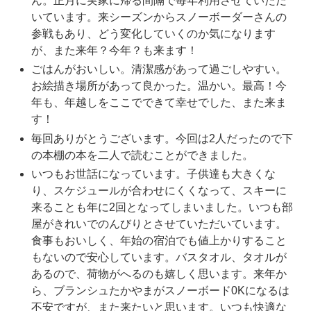
ん。正月に実家に帰る間隔で毎年利用させていただ
いています。来シーズンからスノーボーダーさんの
参戦もあり、どう変化していくのか気になります
が、また来年？今年？も来ます！
ごはんがおいしい。清潔感があって過ごしやすい。
お絵描き場所があって良かった。温かい。最高！今
年も、年越しをここでできて幸せでした、また来ま
す！
毎回ありがとうございます。今回は2人だったので下
の本棚の本を二人で読むことができました。
いつもお世話になっています。子供達も大きくな
り、スケジュールが合わせにくくなって、スキーに
来ることも年に2回となってしまいました。いつも部
屋がきれいでのんびりとさせていただいています。
食事もおいしく、年始の宿泊でも値上かりすること
もないので安心しています。バスタオル、タオルが
あるので、荷物がへるのも嬉しく思います。来年か
ら、ブランシュたかやまがスノーボード0Kになるは
不安ですが、また来たいと思います。いつも快適な