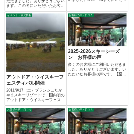
ただきました。ありがとうござい
いたお客様の声です。重複...
ます。この冬にいただいたお客様
の声です。【至らなかった点】
...
イベント・観光情報
お客様の声・口コミ
2025-2026スキーシーズ
ン お客様の声
多くのお客様にご利用いただきま
した。ありがとうございます。い
ただいたお客様の声です。【至ら
アウトドア・ウイスキーフ
なかった点】 1.和食がでた ...
ェスティバル開催
2011/9/17（土）ブランシュたか
やまスキーリゾートで、国内初の
アウトドア・ウイスキーフェステ
ィバル が行われまし...
お客様の声・口コミ
お客様の声・口コミ