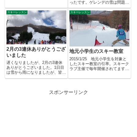
たかやま新雪を楽しんで...
ったです。ゲレンデの雪は問題な
くありますが、バーンは...
スキーレッスン
スキーレッスン
2月の3連休ありがとうござ
地元小学生のスキー教室
いました
2015/1/25 地元小学生を対象と
遅くなりましたが、2月の3連休
したスキー教室の引率。スキーク
ありがとうございました。1日目
ラブ主催で毎年開催されてます。
は雪から雨になりましたが、皆さ
去年一緒に滑った子が覚...
ん滑ってました。絞れるグロー
ブ...
スポンサーリンク