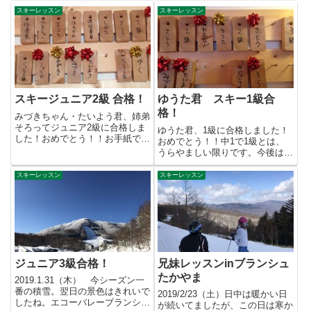
スキーレッスン
スキーレッスン
スキージュニア2級 合格！
ゆうた君 スキー1級合
格！
みづきちゃん・たいよう君、姉弟
そろってジュニア2級に合格しま
ゆうた君、1級に合格しました！
した！おめでとう！！お手紙で知
おめでとう！！中1で1級とは、
らせてくれました。ありがとね
うらやましい限りです。今後は、
～...
スキー部でレースに注力すると
の...
スキーレッスン
スキーレッスン
ジュニア3級合格！
兄妹レッスンinブランシュ
たかやま
2019.1.31（木） 今シーズン一
番の積雪。翌日の景色はきれいで
2019/2/23（土）日中は暖かい日
したね。エコーバレーブランシュ
が続いてましたが、この日は寒か