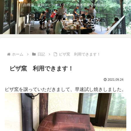
白樺湖・蓼科・ビーナスライン・姫木平周辺の観光に
ペンションハーモニー ブログ
ホーム
日記
ピザ窯 利用できます！
ピザ窯 利用できます！
2021.09.24
ピザ窯を譲っていただきまして、早速試し焼きしました。