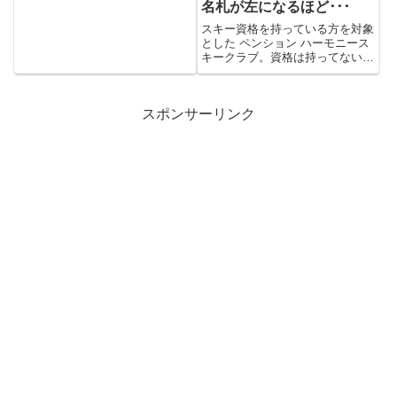
名札が左になるほど･･･
スキー資格を持っている方を対象
とした ペンション ハーモニース
キークラブ。資格は持ってないけ
ど名札をかけて欲しいというお...
スポンサーリンク