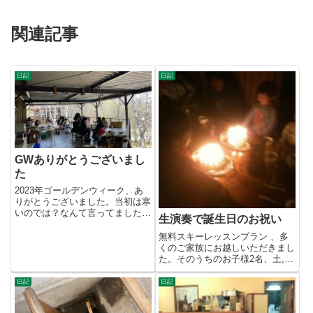
関連記事
日記
日記
GWありがとうございまし
た
2023年ゴールデンウィーク、あ
りがとうございました。当初は寒
いのでは？なんて言ってました
生演奏で誕生日のお祝い
が、日中はポカポカ。暖かくい
い...
無料スキーレッスンプラン 、多
くのご家族にお越しいただきまし
た。そのうちのお子様2名、土,日
が誕生日とのこと。バースデー...
日記
日記