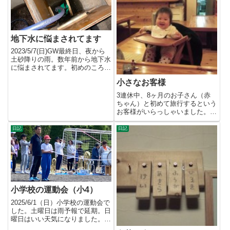
地下水に悩まされてます
2023/5/7(日)GW最終日、夜から
土砂降りの雨。数年前から地下水
に悩まされてます。初めのころ
は、ひどい雨が3-4日...
小さなお客様
3連休中、8ヶ月のお子さん（赤
ちゃん）と初めて旅行するという
お客様がいらっしゃいました。初
めての外泊？ということで、い
ろ...
日記
日記
小学校の運動会（小4）
2025/6/1（日）小学校の運動会で
した。土曜日は雨予報で延期。日
曜日はいい天気になりました。短
距離走・竹取り・綱引き...