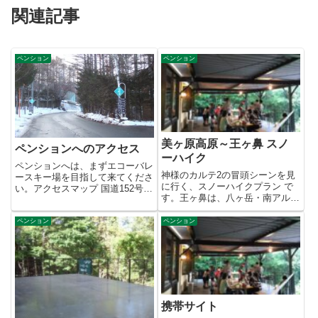
関連記事
ペンション
ペンション
美ヶ原高原～王ヶ鼻 スノ
ペンションへのアクセス
ーハイク
ペンションへは、まずエコーバレ
神様のカルテ2の冒頭シーンを見
ースキー場を目指して来てくださ
に行く、スノーハイクプラン で
い。アクセスマップ 国道152号か
す。王ヶ鼻は、八ヶ岳・南アルプ
らエコーバレースキー場へ向...
ス・御岳山・乗鞍岳・北アルプ
ス...
ペンション
ペンション
携帯サイト