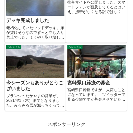
携帯サイトを公開しました。スマ
ートフォンが普及してくるとはい
え、携帯がなくなる訳ではなく。
今後も検索され続けるだろうか
デッキ完成しました
ら...
老朽化していたウッドデッキ。床
が抜けそうなのでずっと立ち入り
禁止でした。ようやく取り壊し、
新しいのが完成。工事中はご迷
惑...
ペンション
ペンション
今シーズンもありがとうご
宮崎県口蹄疫の募金
ざいました
宮崎県口蹄疫ですが、大変なこと
になっています。 ツイッターで
ブランシュたかやまの営業が、
見る少額ですが募金させていただ
2021/4/1（木）までとなりまし
きました。Yahoo!ボランテ...
た。みるみる雪が減っちゃってま
したからね～。それでも、こ...
スポンサーリンク