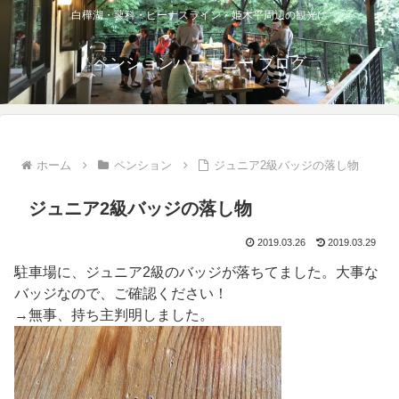
白樺湖・蓼科・ビーナスライン・姫木平周辺の観光に
ペンションハーモニー ブログ
ホーム
ペンション
ジュニア2級バッジの落し物
ジュニア2級バッジの落し物
2019.03.26
2019.03.29
駐車場に、ジュニア2級のバッジが落ちてました。大事な
バッジなので、ご確認ください！
→無事、持ち主判明しました。