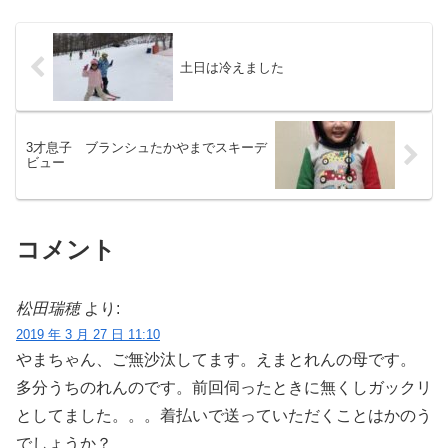
土日は冷えました
3才息子 ブランシュたかやまでスキーデ
ビュー
コメント
松田瑞穂
より:
2019 年 3 月 27 日 11:10
やまちゃん、ご無沙汰してます。えまとれんの母です。
多分うちのれんのです。前回伺ったときに無くしガックリ
としてました。。。着払いで送っていただくことはかのう
でしょうか？