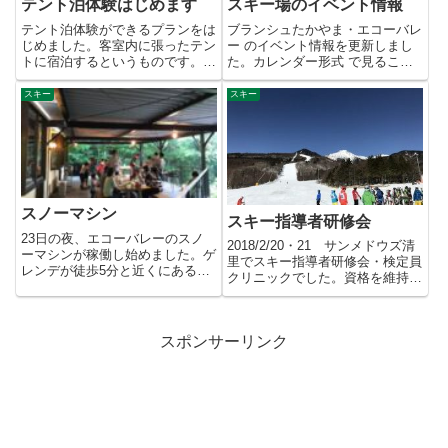
テント泊体験はじめます
スキー場のイベント情報
テント泊体験ができるプランをは
ブランシュたかやま・エコーバレ
じめました。客室内に張ったテン
ー のイベント情報を更新しまし
トに宿泊するというものです。当
た。カレンダー形式 で見ること
面は、じゃらん・楽天トラベ
もできます。スキー・ボード予
ル ...
定...
スキー
スキー
スノーマシン
スキー指導者研修会
23日の夜、エコーバレーのスノ
2018/2/20・21 サンメドウズ清
ーマシンが稼働し始めました。ゲ
里でスキー指導者研修会・検定員
レンデが徒歩5分と近くにあるの
クリニックでした。資格を維持す
で、音が聞こえてくるのです。
るため、2年に1回受...
2...
スポンサーリンク