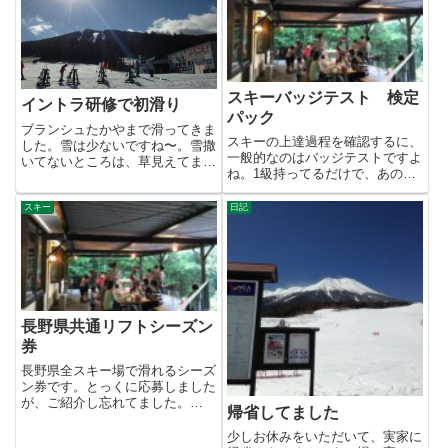
スキーバッジテスト 検定
イントラ研修で初滑り
パック
ブランシュたかやまで滑ってきま
スキーの上達過程を確認するに、
した。雪は少ないですね〜。雪撒
一般的なのはバッジテストですよ
いてないところは、草見えてます
ね。1級持ってるだけで、あの人
し…。修学旅行インストラクタ
はうまいよーなんて言われるも
ー...
の...
スキー
日記
長野県共通リフトシーズン
券
長野県全スキー場で滑れるシーズ
ン券です。とっくに応募しました
が、ご紹介し忘れてました。
帰省してました
2011/10/31（月）正午まで...
少しお休みをいただいて、実家に