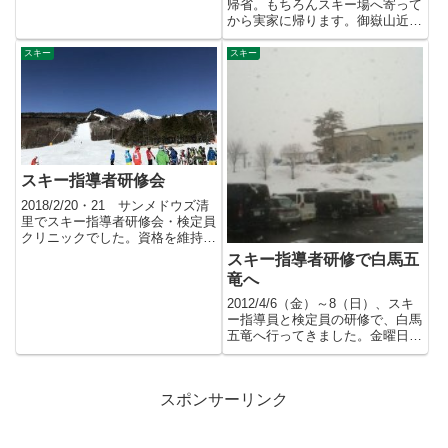
帰省。もちろんスキー場へ寄って
から実家に帰ります。御嶽山近く
の開田高原マイアスキー場へ行
っ...
スキー
スキー
スキー指導者研修会
2018/2/20・21 サンメドウズ清
里でスキー指導者研修会・検定員
クリニックでした。資格を維持す
るため、2年に1回受...
スキー指導者研修で白馬五
竜へ
2012/4/6（金）～8（日）、スキ
ー指導員と検定員の研修で、白馬
五竜へ行ってきました。金曜日は
一日中雪。上部は膝ぐら...
スポンサーリンク