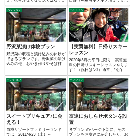
え、携帯がなくなる訳ではなく。
日帰り利用もボチボチ増えてま
今後も検索され続けるだろうか
す。もっと予約欲しいけど！
ら...
BB...
ペンション
ペンション
野沢菜漬け体験プラン
【実質無料】日帰りスキー
レッスン
野沢菜の収穫と漬け込みの体験が
できるプランです。野沢菜の漬け
2020年3月の平日に限り、実質無
込みの他、おやき作りやそば打ち
料の日帰りスキーレッスンやりま
の体験もできます。下記の日程
す！（祝日はNG）通常、宿泊者
で...
のみにレッスンしてますが、...
ペンション
ペンション
スイートプリキュア♪に会
友達におしらせボタンを設
える！
置
白樺リゾートファミリーランド
各プラン のページ下部に、その
では、2011/4/23（土）～
プランをお友達に紹介したり、お