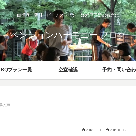
白樺湖・蓼科・ビーナスライン・姫木平周辺の観光に
ペンションハーモニー ブログ
BBQプラン一覧
空室確認
予約・問い合わ
客様の声
2018.11.30
2019.01.12