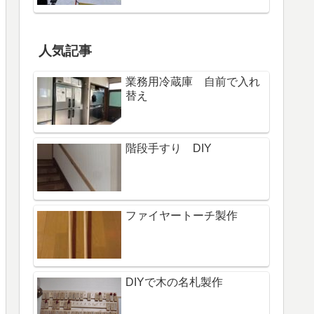
人気記事
業務用冷蔵庫 自前で入れ
替え
階段手すり DIY
ファイヤートーチ製作
DIYで木の名札製作