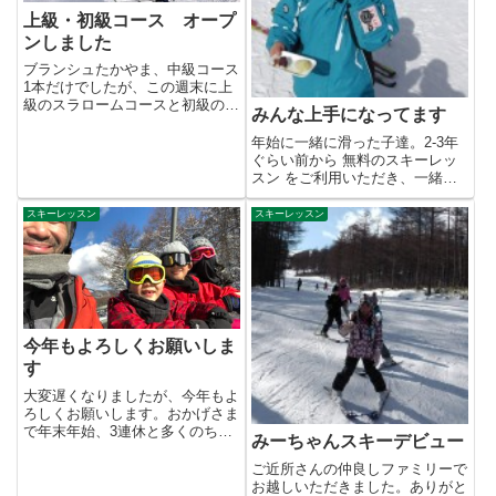
上級・初級コース オープ
ンしました
ブランシュたかやま、中級コース
1本だけでしたが、この週末に上
級のスラロームコースと初級のキ
みんな上手になってます
ッズファンコースがオープンし
ま...
年始に一緒に滑った子達。2-3年
ぐらい前から 無料のスキーレッ
スン をご利用いただき、一緒に
滑ってる子もいます。いつも去...
スキーレッスン
スキーレッスン
今年もよろしくお願いしま
す
大変遅くなりましたが、今年もよ
ろしくお願いします。おかげさま
で年末年始、3連休と多くのちび
みーちゃんスキーデビュー
っ子達と滑りました。楽しかっ
た...
ご近所さんの仲良しファミリーで
お越しいただきました。ありがと