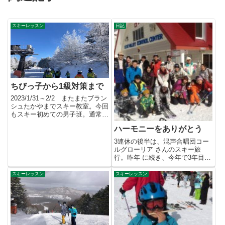
スキーレッスン
日記
ちびっ子から1級対策まで
2023/1/31～2/2 またまたブラン
シュたかやまでスキー教室。今回
もスキー初めての男子班。通常は
2日目午後に山頂へ...
ハーモニーをありがとう
3連休の後半は、混声合唱団コー
ルグローリア さんのスキー旅
行。昨年 に続き、今年で3年目。
参加いただける方も多くなりま
し...
スキーレッスン
スキーレッスン