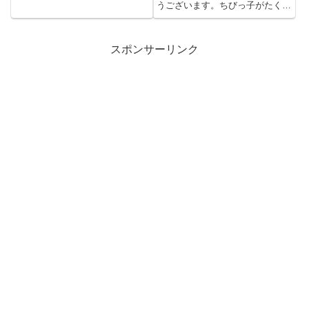
うございます。ちびっ子がたくさ
んなので 貸切 に、スキーレッ...
スポンサーリンク