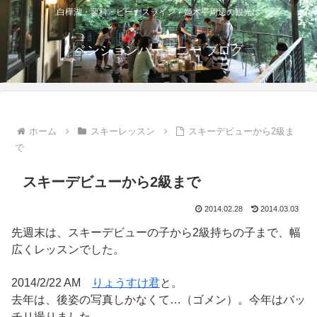
白樺湖・蓼科・ビーナスライン・姫木平周辺の観光に
ペンションハーモニー ブログ
ホーム
スキーレッスン
スキーデビューから2級ま
で
スキーデビューから2級まで
2014.02.28
2014.03.03
先週末は、スキーデビューの子から2級持ちの子まで、幅
広くレッスンでした。
2014/2/22 AM
りょうすけ君
と。
去年は、後姿の写真しかなくて…（ゴメン）。今年はバッ
チリ撮りました。