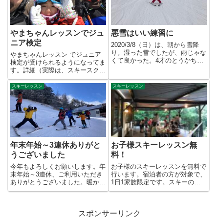
やまちゃんレッスンでジュ
悪雪はいい練習に
ニア検定
2020/3/8（日）は、朝から雪降
り。湿った雪でしたが、雨じゃな
やまちゃんレッスン でジュニア
くて良かった。4才のとうかちゃ
検定が受けられるようになってま
んと、ブランシュたかやま...
す。詳細（実際は、スキースクー
ルに申し込みをして、やまちゃ
ん...
スキーレッスン
スキーレッスン
年末年始～3連休ありがと
お子様スキーレッスン無
うございました
料！
今年もよろしくお願いします。年
お子様のスキーレッスンを無料で
末年始～3連休、ご利用いただき
行います。宿泊者の方が対象で、
ありがとうございました。暖かい
1日1家族限定です。スキーの指
日が多く、雪が積もった～とい
導員が、お子様をお預かりしま
う...
す...
スポンサーリンク