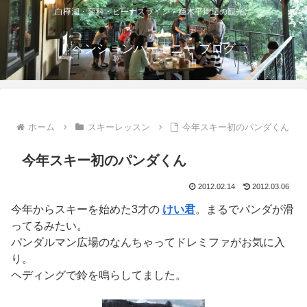
白樺湖・蓼科・ビーナスライン・姫木平周辺の観光に
ペンションハーモニー ブログ
ホーム
スキーレッスン
今年スキー初のパンダくん
今年スキー初のパンダくん
2012.02.14
2012.03.06
今年からスキーを始めた3才の
けい君
。まるでパンダが滑
ってるみたい。
パンダルマン広場のなんちゃってドレミファがお気に入
り。
ヘディングで鈴を鳴らしてました。