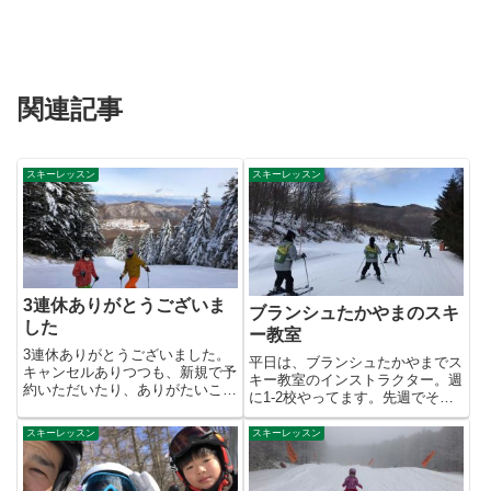
関連記事
スキーレッスン
スキーレッスン
3連休ありがとうございま
ブランシュたかやまのスキ
した
ー教室
3連休ありがとうございました。
平日は、ブランシュたかやまでス
キャンセルありつつも、新規で予
キー教室のインストラクター。週
約いただいたり、ありがたいこと
に1-2校やってます。先週でその
です。今回見合わせた方も、状
イントラが終了しました。今シ...
況...
スキーレッスン
スキーレッスン