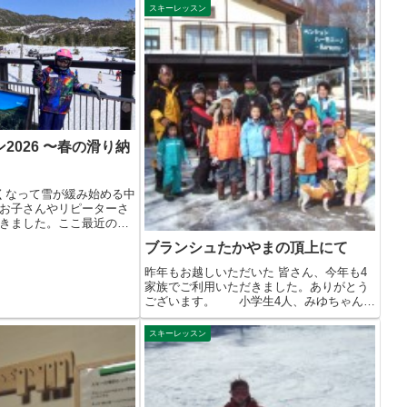
スキーレッスン
2026 〜春の滑り納
くなって雪が緩み始める中
お子さんやリピーターさ
きました。ここ最近の様
ブランシュたかやまの頂上にて
昨年もお越しいただいた 皆さん、今年も4
家族でご利用いただきました。ありがとう
ございます。 小学生4人、みゆちゃん・
は...
スキーレッスン