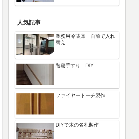
人気記事
業務用冷蔵庫 自前で入れ
替え
階段手すり DIY
ファイヤートーチ製作
DIYで木の名札製作