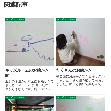
関連記事
キッズルームの絵
キッズルームの絵
キッズルームのお絵かき
たくさんのお絵かき
続
壁全面にお絵かきできるキッズル
ーム、たくさん絵を描いてもらい
近所の子達が、壁全面お絵かきで
ました。黙々と書いて楽しんでる
きるキッズルーム に書いた絵。
子を見ると嬉しくなりま
車が好きなんです。特にマフラー
す。 ...
から出る排気ガス？音？がいい
よ...
キッズルームの絵
キッズルームの絵