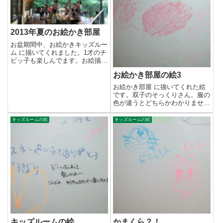
2013年夏のお絵かき部屋
お盆期間中、お絵かきキッズルー
ム に描いてくれました。1才のチ
ビッ子も楽しんでます。お絵描き
部屋が楽しみで、今年も来てい...
お絵かき部屋の絵3
お絵かき部屋 に描いてくれた絵
です。双子のそっくりさん。服の
色が違うとどちらかわかりません
でした。（T。T）ごめんよ~。...
キッズルームの絵
キッズルームの絵
キッズルームの絵
かまくら？！