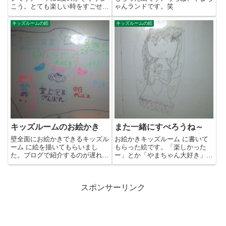
こう。とても楽しい時をすごせま
ゃんランドです。笑
した。ありがとう！」旅行っ
て、...
キッズルームの絵
キッズルームの絵
キッズルームのお絵かき
また一緒にすべろうね～
壁全面にお絵かきできるキッズル
お絵かきキッズルーム に書いて
ーム に絵を描いてもらいまし
もらった絵です。「楽しかった
た。ブログで紹介するのが遅れま
ー」とか「やまちゃん大好き」な
した。というか忘れてました。
んて書いてくれてうれしいです。
(^...
ま...
スポンサーリンク