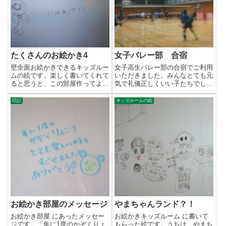
たくさんのお絵かき4
女子バレー部 合宿
壁全面お絵かきできるキッズルー
女子高生バレー部の合宿でご利用
ムの絵です。楽しく書いてくれて
いただきました。みんなとても元
ると思うと、この部屋作ってよか
気で礼儀正しくいい子たちでし
ったなーと思います。あと子供
た。食事の配膳なども手伝っても
さ...
ら...
日記
キッズルームの絵
お絵かき部屋のメッセージ
やまちゃんランド？！
お絵かき部屋 にあったメッセー
お絵かきキッズルーム に書いて
ジです。「年に1度のかぞくりょ
もらった絵です。うちは、やまち