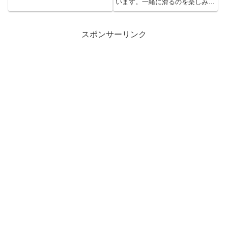
います。一緒に滑るのを楽しみに
ン...
してくれてたり、受験なのに会
い...
スポンサーリンク