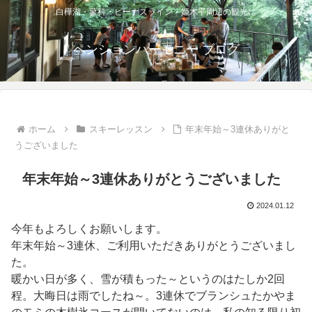
白樺湖・蓼科・ビーナスライン・姫木平周辺の観光に
ペンションハーモニー ブログ
ホーム
スキーレッスン
年末年始～3連休ありがと
うございました
年末年始～3連休ありがとうございました
2024.01.12
今年もよろしくお願いします。
年末年始～3連休、ご利用いただきありがとうございまし
た。
暖かい日が多く、雪が積もった～というのはたしか2回
程。大晦日は雨でしたね～。3連休でブランシュたかやま