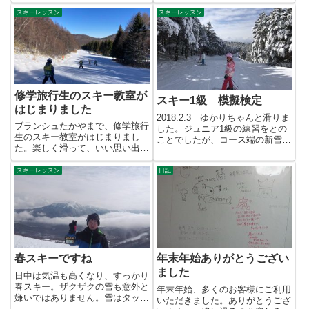
日からの雨でゲレンデ...
スキーレッスン
スキーレッスン
修学旅行生のスキー教室が
スキー1級 模擬検定
はじまりました
2018.2.3 ゆかりちゃんと滑りま
ブランシュたかやまで、修学旅行
した。ジュニア1級の練習をとの
生のスキー教室がはじまりまし
ことでしたが、コース端の新雪で
た。楽しく滑って、いい思い出に
かなり遊んじゃいました...
なったらいいなぁ～と思います。
（...
スキーレッスン
日記
春スキーですね
年末年始ありがとうござい
ました
日中は気温も高くなり、すっかり
春スキー。ザクザクの雪も意外と
年末年始、多くのお客様にご利用
嫌いではありません。雪はタップ
いただきました。ありがとうござ
リあります！残り少ないシーズ