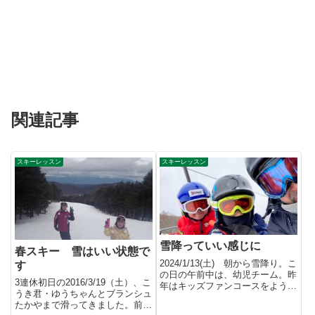
関連記事
スキーレッスン
スキーレッスン
雪降っていい感じに
春スキー 雪はいい状態で
2024/1/13(土) 朝から雪降り。こ
す
の日の午前中は、幼児チーム。昨
3連休初日の2016/3/19（土）、こ
年はキッズファンコースをようや
うき君・ゆうちゃんとブランシュ
く滑れるぐらいでし...
たかやまで滑ってきました。前の