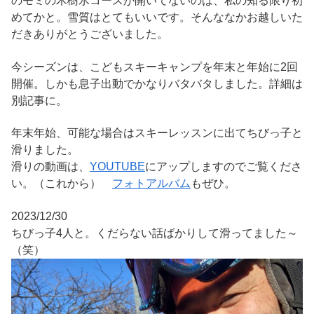
のモミの木樹氷コースが開いてないのは、私の知る限り初
めてかと。雪質はとてもいいです。そんななかお越しいた
だきありがとうございました。
今シーズンは、こどもスキーキャンプを年末と年始に2回
開催。しかも息子出動でかなりバタバタしました。詳細は
別記事に。
年末年始、可能な場合はスキーレッスンに出てちびっ子と
滑りました。
滑りの動画は、
YOUTUBE
にアップしますのでご覧くださ
い。（これから）
フォトアルバム
もぜひ。
2023/12/30
ちびっ子4人と。くだらない話ばかりして滑ってました～
（笑）