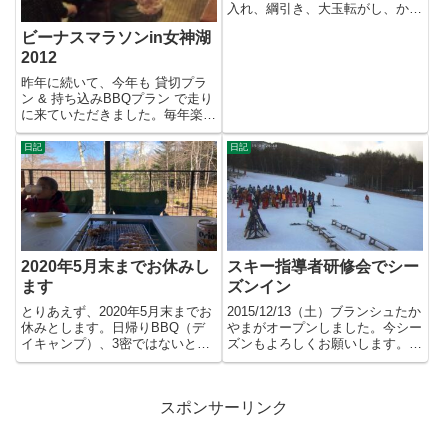
入れ、綱引き、大玉転がし、かけ
っこなどなど盛りだ...
ビーナスマラソンin女神湖
2012
昨年に続いて、今年も 貸切プラ
ン & 持ち込みBBQプラン で走り
に来ていただきました。毎年楽し
みに来ていただけるのは、...
日記
日記
2020年5月末までお休みし
スキー指導者研修会でシー
ます
ズンイン
とりあえず、2020年5月末までお
2015/12/13（土）ブランシュたか
休みとします。日帰りBBQ（デ
やまがオープンしました。今シー
イキャンプ）、3密ではないと思
ズンもよろしくお願いします。コ
いますがこちらもお休みです...
ースは、ロマンチック...
スポンサーリンク