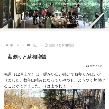
白樺湖・蓼科・ビーナスライン・姫木平周辺の観光に
ペンションハーモニー ブログ
ホーム
日記
薪割りと薪棚増設
薪割りと薪棚増設
2023.12.21
先週（12月上旬）は、暖かい日が続いて薪割りがはかど
りました。数年山積みになってたやつも、ようやく片付け
ることができました。（はよやれよ！）