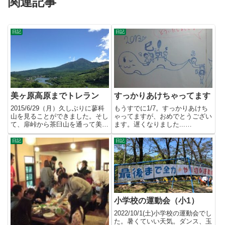
関連記事
日記
日記
美ヶ原高原までトレラン
すっかりあけちゃってます
2015/6/29（月）久しぶりに蓼科
もうすでに1/7。すっかりあけち
山を見ることができました。そし
ゃってますが、おめでとうござい
て、扉峠から茶臼山を通って美ヶ
ます。遅くなりました...
原高原まで往復してきま...
（^_^；） そして、七草買い忘...
日記
日記
小学校の運動会（小1）
2022/10/1(土)小学校の運動会でし
た。暑くていい天気。ダンス、玉