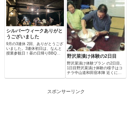
シルバーウィークありがと
うございました
9月の3連休 2回、ありがとうござ
いました。3連休初日は、なんと
授業参観日！昼の日帰りBBQは
野沢菜漬け体験の2日目
お休みにして行ってきました...
野沢菜漬け体験プラン の2日目。
1日目野沢菜漬け体験の様子はコ
チラ中山道和田宿本陣 近くにあ
る元旅籠の 農家レストランか...
スポンサーリンク