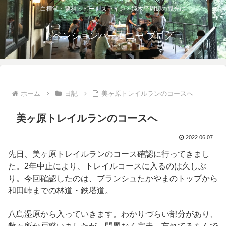
白樺湖・蓼科・ビーナスライン・姫木平周辺の観光に
ペンションハーモニー ブログ
ホーム
日記
美ヶ原トレイルランのコースへ
美ヶ原トレイルランのコースへ
2022.06.07
先日、美ヶ原トレイルランのコース確認に行ってきまし
た。2年中止により、トレイルコースに入るのは久しぶ
り。今回確認したのは、ブランシュたかやまのトップから
和田峠までの林道・鉄塔道。
八島湿原から入っていきます。わかりづらい部分があり、