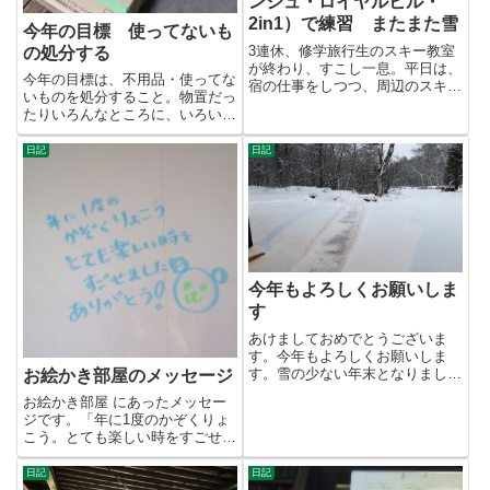
ンシュ・ロイヤルヒル・
2in1）で練習 またまた雪
今年の目標 使ってないも
3連休、修学旅行生のスキー教室
の処分する
が終わり、すこし一息。平日は、
今年の目標は、不用品・使ってな
宿の仕事をしつつ、周辺のスキー
いものを処分すること。物置だっ
場で滑ってきました。（ブラン
たりいろんなところに、いろいろ
シ...
と物が多くて...。部屋を改装...
日記
日記
今年もよろしくお願いしま
す
あけましておめでとうございま
す。今年もよろしくお願いしま
す。雪の少ない年末となりました
お絵かき部屋のメッセージ
が、2019/1/2には10cm弱...
お絵かき部屋 にあったメッセー
ジです。「年に1度のかぞくりょ
こう。とても楽しい時をすごせま
した。ありがとう！」旅行っ
て、...
日記
日記