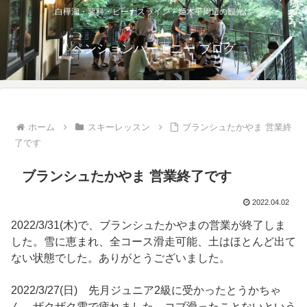
白樺湖・蓼科・ビーナスライン・姫木平周辺の観光に
ペンションハーモニー ブログ
ホーム
スキーレッスン
ブランシュたかやま 営業終
了です
ブランシュたかやま 営業終了です
2022.04.02
2022/3/31(木)で、ブランシュたかやまの営業が終了しま
した。雪に恵まれ、全コース滑走可能、土はほとんど出て
ない状態でした。ありがとうございました。
2022/3/27(日) 先月ジュニア2級に受かったとうかちゃ
ん。ザクザク雪で疲れました。コブ滑ったことないという