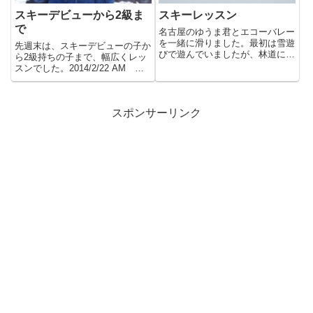
スキーデビューから2級ま
スキーレッスン
で
名古屋のゆうま君とエコーバレー
を一緒に滑りました。最初は雪遊
先週末は、スキーデビューの子か
びで遊んでいましたが、林道に行
ら2級持ちの子まで、幅広くレッ
こうと誘ったら食いついてきま
スンでした。2014/2/22 AM り
し...
ょうすけ君と。去年は...
スポンサーリンク