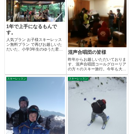
1年で上手になるもんで
す。
人気プラン お子様スキーレッス
ン無料プラン で再びお越しいた
だいた、小学3年生のゆうた君。
混声合唱団の皆様
先月も同プランで一緒にすべり
ま...
昨年からお越しいただいておりま
す、混声合唱団コールグローリア
の方々のスキー旅行。今年も大勢
で来ていただきました。ありが...
スキーレッスン
スキーレッスン