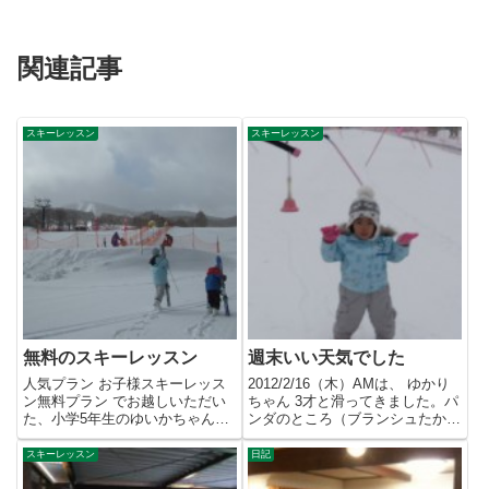
関連記事
スキーレッスン
スキーレッスン
無料のスキーレッスン
週末いい天気でした
人気プラン お子様スキーレッス
2012/2/16（木）AMは、 ゆかり
ン無料プラン でお越しいただい
ちゃん 3才と滑ってきました。パ
た、小学5年生のゆいかちゃんと
ンダのところ（ブランシュたかや
1年生のそうだい君。1/5,6...
まのパンダルマン広...
スキーレッスン
日記