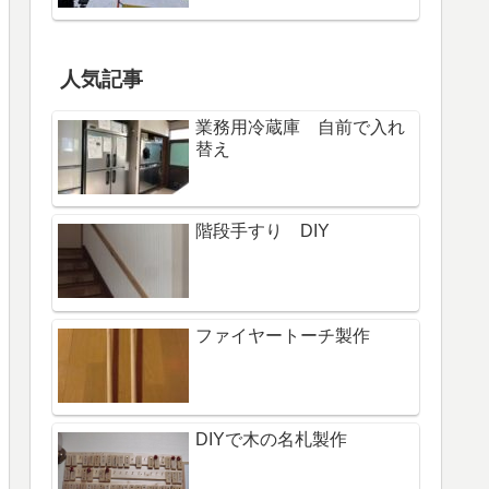
人気記事
業務用冷蔵庫 自前で入れ
替え
階段手すり DIY
ファイヤートーチ製作
DIYで木の名札製作