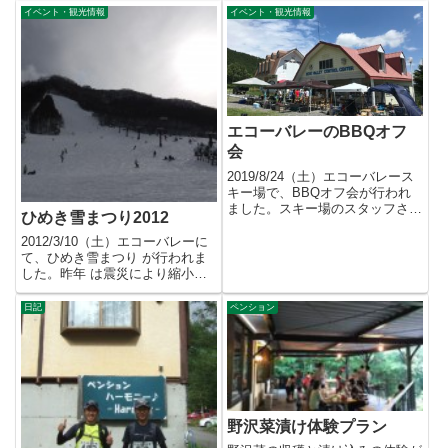
で...
イベント・観光情報
イベント・観光情報
エコーバレーのBBQオフ
会
2019/8/24（土）エコーバレース
キー場で、BBQオフ会が行われ
ました。スキー場のスタッフさん
ひめき雪まつり2012
が企画し、スキー場のお...
2012/3/10（土）エコーバレーに
て、ひめき雪まつり が行われま
した。昨年 は震災により縮小し
て行われましたが、今年...
日記
ペンション
野沢菜漬け体験プラン