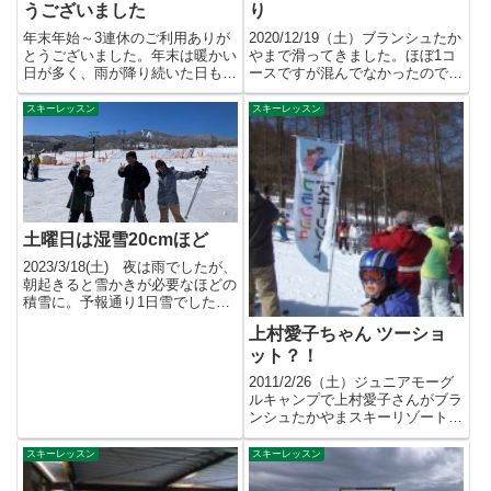
うございました
り
年末年始～3連休のご利用ありが
2020/12/19（土）ブランシュたか
とうございました。年末は暖かい
やまで滑ってきました。ほぼ1コ
日が多く、雨が降り続いた日もあ
ースですが混んでなかったので、
りました。なかなか雪が降ら
それほどストレスなく...
ず、...
スキーレッスン
スキーレッスン
土曜日は湿雪20cmほど
2023/3/18(土) 夜は雨でしたが、
朝起きると雪かきが必要なほどの
積雪に。予報通り1日雪でした。
湿雪ですが、ありが...
上村愛子ちゃん ツーショ
ット？！
2011/2/26（土）ジュニアモーグ
ルキャンプで上村愛子さんがブラ
ンシュたかやまスキーリゾートに
来場。10：00頃には...
スキーレッスン
スキーレッスン