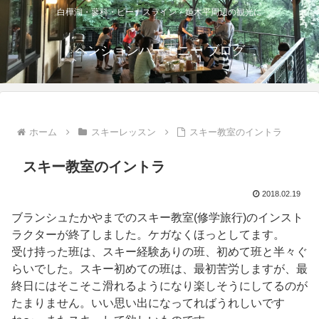
白樺湖・蓼科・ビーナスライン・姫木平周辺の観光に
ペンションハーモニー ブログ
ホーム
スキーレッスン
スキー教室のイントラ
スキー教室のイントラ
2018.02.19
ブランシュたかやまでのスキー教室(修学旅行)のインスト
ラクターが終了しました。ケガなくほっとしてます。
受け持った班は、スキー経験ありの班、初めて班と半々ぐ
らいでした。スキー初めての班は、最初苦労しますが、最
終日にはそこそこ滑れるようになり楽しそうにしてるのが
たまりません。いい思い出になってればうれしいです