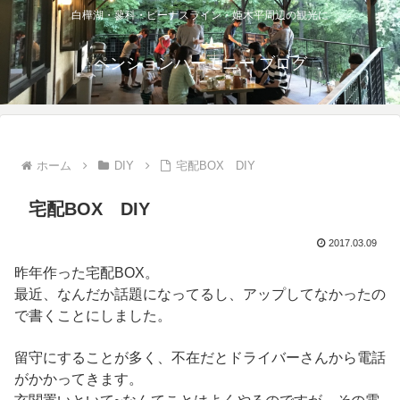
白樺湖・蓼科・ビーナスライン・姫木平周辺の観光に
ペンションハーモニー ブログ
ホーム
DIY
宅配BOX DIY
宅配BOX DIY
2017.03.09
昨年作った宅配BOX。
最近、なんだか話題になってるし、アップしてなかったの
で書くことにしました。
留守にすることが多く、不在だとドライバーさんから電話
がかかってきます。