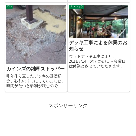
の開田高原マイアスキー場へ行
っ...
DIY
ペンション
デッキ工事による休業のお
知らせ
ウッドデッキ工事により、
2011/7/14（木）迄の日～金曜日
は休業とさせていただきます。
カインズの雑草ストッパー
7/2,9（土）の宿泊は可能で...
昨年作り直したデッキの基礎部
分、砂利のままにしていました。
時間がたつと砂利が沈むので、ひ
と冬そのままにすることに。雪が
解...
スポンサーリンク