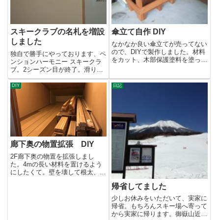
スキークラブの名札を増設
傘立て自作 DIY
しました
なかなか良い傘立てが売ってない
ので、DIYで製作しました。材料
独自で勝手にやっております、ペ
をカット、木部保護塗料を塗っ
ンションハーモニー スキークラ
て、組み立て。塗装があるので
ブ。2シーズン目が終了。滑りに
2...
来てくれたチビッ子の名札をか
け...
DIY
日記
廊下奥の物置拡張 DIY
2F廊下奥の物置を拡張しまし
た。4mの長い材料を置けるよう
にしたくて。壁を壊して根太、床
を入れて、枠組壁を入れて余って
帰省してました
る...
少しお休みをいただいて、実家に
帰省。もちろんスキー場へ寄って
から実家に帰ります。御嶽山近く