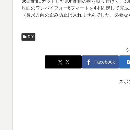
360mmにカットした90mm角の脚を取り付けて、3
座面のワンバイフォー6フィートを4本固定して完成
（長尺方向の歪み防止は入れませんでした。必要な
DIY
X
Facebook
スポ