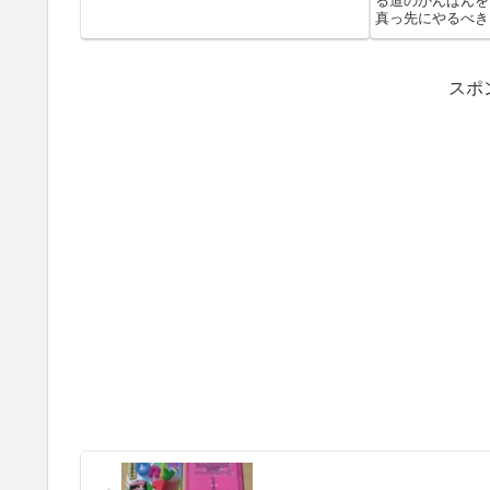
る道のかんばんを
真っ先にやるべき
が、今...
スポ