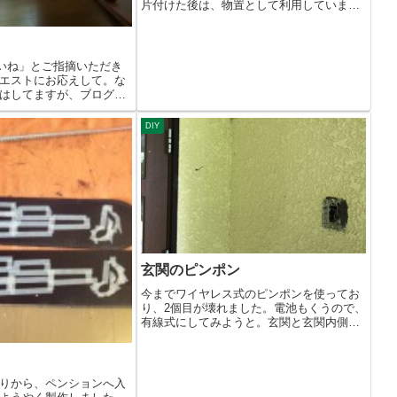
片付けた後は、物置として利用していまし
た。ユ...
ないね」とご指摘いただき
エストにお応えして。な
はしてますが、ブログの
DIY
玄関のピンポン
今までワイヤレス式のピンポンを使ってお
り、2個目が壊れました。電池もくうので、
有線式にしてみようと。玄関と玄関内側
に、カ...
りから、ペンションへ入