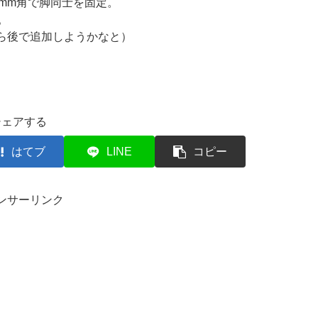
0mm角で脚同士を固定。
。
ら後で追加しようかなと）
シェアする
はてブ
LINE
コピー
ンサーリンク