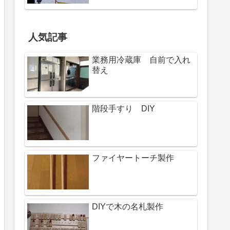
人気記事
業務用冷蔵庫 自前で入れ
替え
階段手すり DIY
ファイヤートーチ製作
DIYで木の名札製作