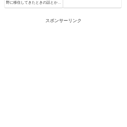
に。（町の方針では、1人でも
野に移住してきたときの話とかし
発...
てます。冬のビギナーウエルカ
ム！...
スポンサーリンク