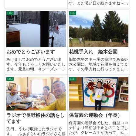
とです。どーしてゴミを捨てれ
す。まだ暑い日が続きますね～。
る...
さすがに朝晩は少し肌寒くなって
き...
日記
日記
おめでとうございます
花桃手入れ 姫木公園
あけましておめでとうございま
旧姫木平スキー場の跡地である姫
す。今年もよろしくお願いいたし
木公園に、地域で花桃を植えてま
ます。元旦の朝、今シーズン一番
す。その手入れに行ってきまし
の積雪でした！といっても雪かき
た。本数もかなり増えてます。今
し...
年...
日記
日記
ラジオで長野移住の話をし
保育園の運動会（年長）
てます
保育園の運動会でした。新型コロ
ナにより当初は中止とのことでし
先日、うちで収録したラジオで
たが、クレーム？があって、延期
す。 ふぁすらい山ラジオさん長