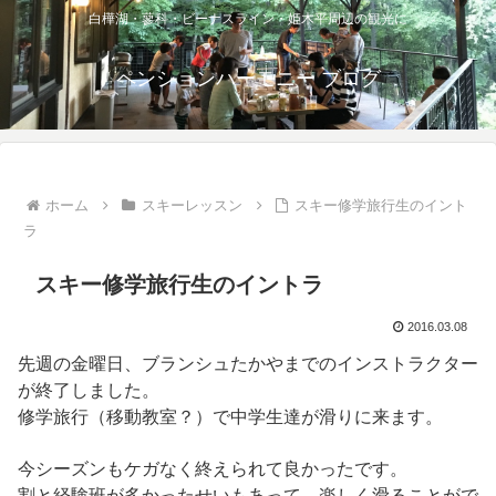
白樺湖・蓼科・ビーナスライン・姫木平周辺の観光に
ペンションハーモニー ブログ
ホーム
スキーレッスン
スキー修学旅行生のイント
ラ
スキー修学旅行生のイントラ
2016.03.08
先週の金曜日、ブランシュたかやまでのインストラクター
が終了しました。
修学旅行（移動教室？）で中学生達が滑りに来ます。
今シーズンもケガなく終えられて良かったです。
割と経験班が多かったせいもあって、楽しく滑ることがで