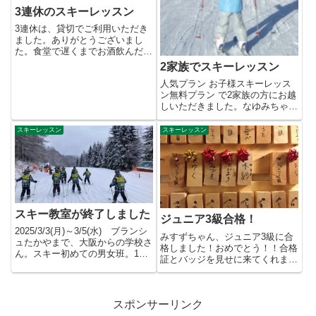
3連休のスキーレッスン
3連休は、貸切でご利用いただき
ました。ありがとうございまし
た。食堂で遅くまでお酒飲んだ
り、チビッ子たちが騒いだりして
2家族でスキーレッスン
も安...
人気プラン お子様スキーレッス
ン無料プラン で2家族の方にお越
しいただきました。なゆみちゃん
（小1）、こうき君（5才）、...
スキーレッスン
スキーレッスン
スキー教室が終了しました
ジュニア3級合格！
2025/3/3(月)～3/5(水) ブランシ
みすずちゃん、ジュニア3級に合
ュたかやまで、大阪からの学校さ
格しました！おめでとう！！合格
ん。スキー初めての男女班。1日
証とバッジを見せに来てくれまし
目は遅れてスタ...
た。次はジュニア2級というこ
と...
スポンサーリンク