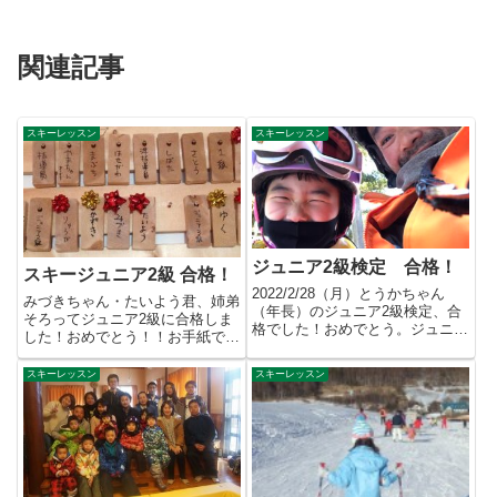
関連記事
スキーレッスン
スキーレッスン
ジュニア2級検定 合格！
スキージュニア2級 合格！
2022/2/28（月）とうかちゃん
みづきちゃん・たいよう君、姉弟
（年長）のジュニア2級検定、合
そろってジュニア2級に合格しま
格でした！おめでとう。ジュニア
した！おめでとう！！お手紙で知
1級を視野に練習してきま...
らせてくれました。ありがとね
～...
スキーレッスン
スキーレッスン