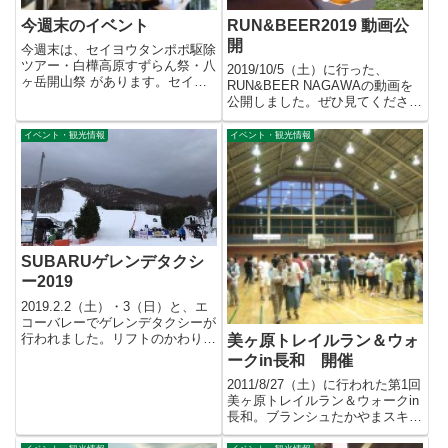
今週末のイベント
RUN&BEER2019 動画公
開
今週末は、セイヨウタンポポ駆除
ツアー・白樺高原すずらん祭・八
2019/10/5（土）に行った、
ヶ岳開山祭 があります。セイヨ
RUN&BEER NAGAWAの動画を
ウタンポポ駆除ツアー 6/5（...
公開しました。ぜひ見てくださ
い！みんな楽しそうで...
イベント・観光情報
イベント・観光情報
SUBARUゲレンデタクシ
ー2019
2019.2.2（土）・3（日）と、エ
コーバレーでゲレンデタクシーが
行われました。リフトのかわり
美ヶ原トレイルラン＆ウォ
に、車に乗ってゲレンデを...
ークin長和 開催
2011/8/27（土）に行われた第1回
美ヶ原トレイルラン＆ウォークin
長和。ブランシュたかやまスキー
リゾートをスタート...