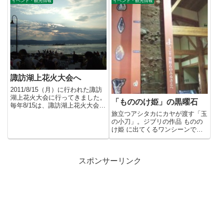
イベント・観光情報
イベント・観光情報
諏訪湖上花火大会へ
2011/8/15（月）に行われた諏訪
湖上花火大会に行ってきました。
「もののけ姫」の黒曜石
毎年8/15は、諏訪湖上花火大会プ
ラン のお客様だけ...
旅立つアシタカにカヤが渡す「玉
の小刀」。ジブリの作品 ものの
け姫 に出てくるワンシーンで
す。この「玉の小刀」は、黒曜石
で...
スポンサーリンク