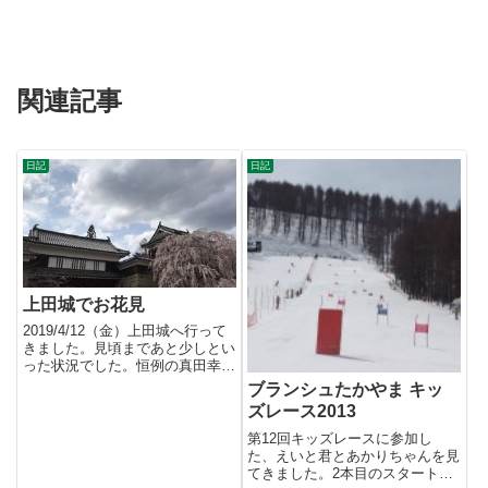
関連記事
日記
日記
上田城でお花見
2019/4/12（金）上田城へ行って
きました。見頃まであと少しとい
った状況でした。恒例の真田幸村
公
ブランシュたかやま キッ
ズレース2013
第12回キッズレースに参加し
た、えいと君とあかりちゃんを見
てきました。2本目のスタートに