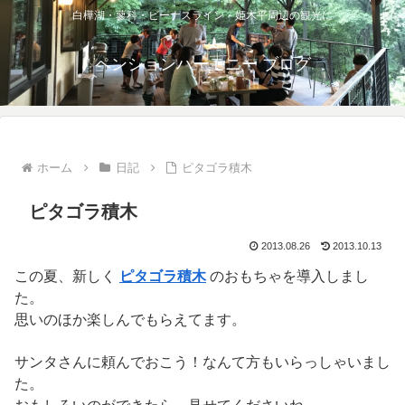
白樺湖・蓼科・ビーナスライン・姫木平周辺の観光に
ペンションハーモニー ブログ
ホーム
日記
ピタゴラ積木
ピタゴラ積木
2013.08.26
2013.10.13
この夏、新しく
ピタゴラ積木
のおもちゃを導入しまし
た。
思いのほか楽しんでもらえてます。
サンタさんに頼んでおこう！なんて方もいらっしゃいまし
た。