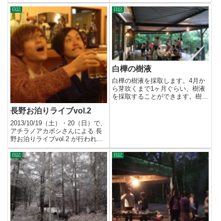
は間に合ってよかったで
す。 ...
日記
日記
白樺の樹液
白樺の樹液を採取します。4月か
ら芽吹くまで1ヶ月ぐらい、樹液
を採取することができます。樹液
といっても、ほとんど水です。
長野お泊りライブvol.2
成...
2013/10/19（土）・20（日）で、
アチラノアカボシさんによる 長
野お泊りライブvol.2 が行われま
した。→ フ...
日記
日記