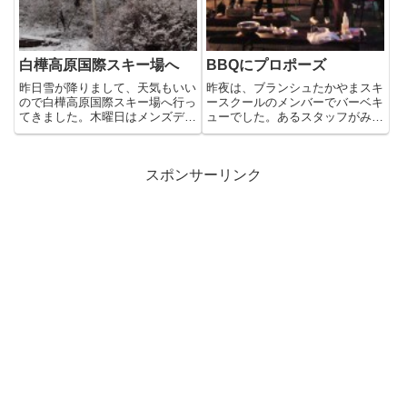
白樺高原国際スキー場へ
BBQにプロポーズ
昨日雪が降りまして、天気もいい
昨夜は、ブランシュたかやまスキ
ので白樺高原国際スキー場へ行っ
ースクールのメンバーでバーベキ
てきました。木曜日はメンズデー
ューでした。あるスタッフがみん
で1000円なんです。 ←これ...
なの前でプロポーズするという
こ...
スポンサーリンク