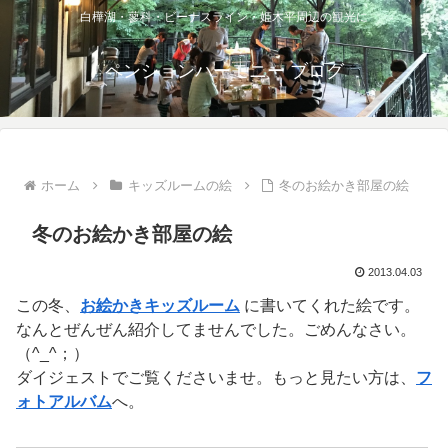
白樺湖・蓼科・ビーナスライン・姫木平周辺の観光に
ペンションハーモニー ブログ
ホーム
キッズルームの絵
冬のお絵かき部屋の絵
冬のお絵かき部屋の絵
2013.04.03
この冬、
お絵かきキッズルーム
に書いてくれた絵です。
なんとぜんぜん紹介してませんでした。ごめんなさい。
（^_^；）
ダイジェストでご覧くださいませ。もっと見たい方は、
フ
ォトアルバム
へ。