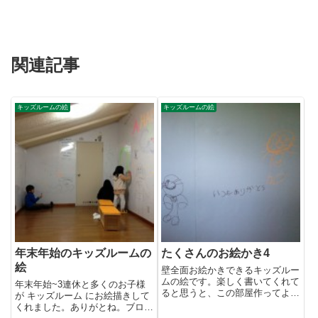
関連記事
キッズルームの絵
キッズルームの絵
年末年始のキッズルームの
たくさんのお絵かき4
絵
壁全面お絵かきできるキッズルー
ムの絵です。楽しく書いてくれて
年末年始~3連休と多くのお子様
ると思うと、この部屋作ってよか
が キッズルーム にお絵描きして
ったなーと思います。あと子供
くれました。ありがとね。ブログ
さ...