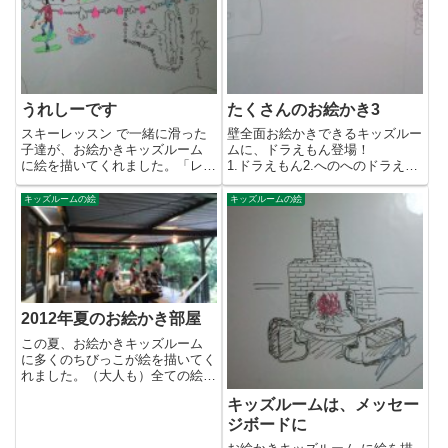
うれしーです
たくさんのお絵かき3
スキーレッスン で一緒に滑った
壁全面お絵かきできるキッズルー
子達が、お絵かきキッズルーム
ムに、ドラえもん登場！
に絵を描いてくれました。「レッ
1.ドラえもん2.へのへのドラえも
スンありがとう」って、うれし
ん3.へそへそまんじゅう？...
い...
キッズルームの絵
キッズルームの絵
2012年夏のお絵かき部屋
この夏、お絵かきキッズルーム
に多くのちびっこが絵を描いてく
れました。（大人も）全ての絵を
紹介できませんので、ダイジェ
キッズルームは、メッセー
ス...
ジボードに