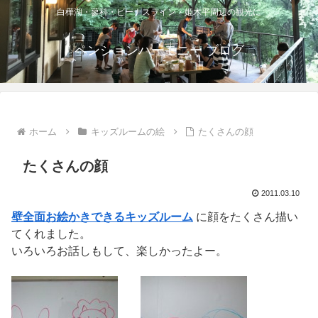
白樺湖・蓼科・ビーナスライン・姫木平周辺の観光に
ペンションハーモニー ブログ
ホーム
キッズルームの絵
たくさんの顔
たくさんの顔
2011.03.10
壁全面お絵かきできるキッズルーム
に顔をたくさん描い
てくれました。
いろいろお話しもして、楽しかったよー。