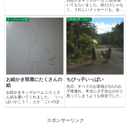
お絵かきキッズルーム に絵を描
いてもらいました。絵だけじゃな
く、うれしいメッセージも。あり
がとねー。
キッズルームの絵
お客様の声・口コミ
お絵かき部屋にたくさんの
ちびっ子いっぱい
絵
先日、すべてのお客様が3人のお
子様連れ。本当に少子化なのかと
お絵かきキッズルーム にたくさ
思ってしまうような状況でした。
ん絵を書いてくれました。「いっ
チェックアウト時間には、トン
ぱいかこう！」とか「こいのぼ
ボ...
り」なんかも。長野初めてだった
方...
スポンサーリンク