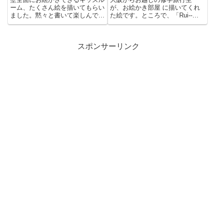
ーム、たくさん絵を描いてもらい
が、お絵かき部屋 に描いてくれ
ました。黙々と書いて楽しんでる
た絵です。ところで、「Rui--
子を見ると嬉しくなりま
S（るいーズ）」って何なん？
す。 ...
サ...
スポンサーリンク