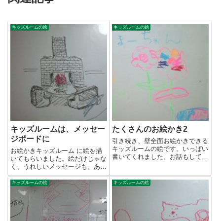
キッズルームの絵
キッズルームの絵
キッズルームは、メッセー
たくさんのお絵かき2
ジボードに
引き続き、壁全面お絵かきできる
キッズルームの絵です。いっぱい
お絵かきキッズルーム に絵を描
書いてくれました。お話もして楽
いてもらいました。絵だけじゃな
しかったよ~ 1.カ...
く、うれしいメッセージも。あり
がとねー。
キッズルームの絵
キッズルームの絵